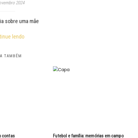
ovembro 2024
ria sobre uma mãe
tinue lendo
IA TAMBÉM
m contas
Futebol e família: memórias em campo