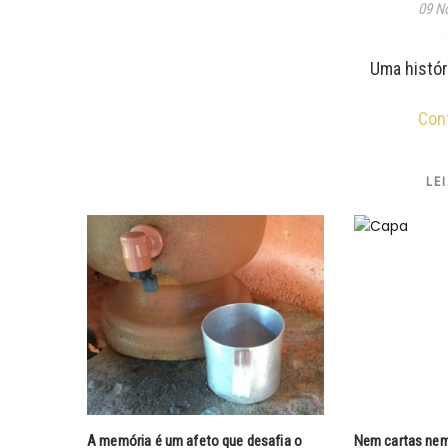
09 N
Uma histó
Con
LE
A memória é um afeto que desafia o
Nem cartas ne