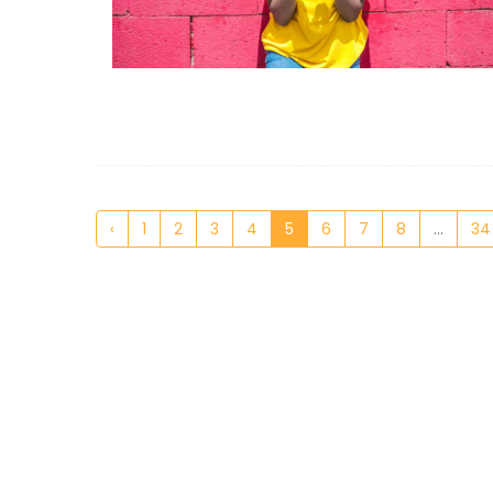
‹
1
2
3
4
5
6
7
8
...
34